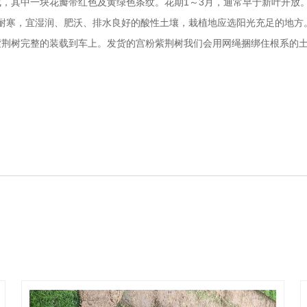
，其中一块花瓣带红色及黄绿色条纹。花期1～3月，通常早于新叶开放。
不耐寒，宜湿润、肥沃、排水良好的酸性土壤，栽植地应选阳光充足的地方
紫荆树完整的装载到车上。发货的宫粉紫荆树我们会用网绳捆绑住根系的