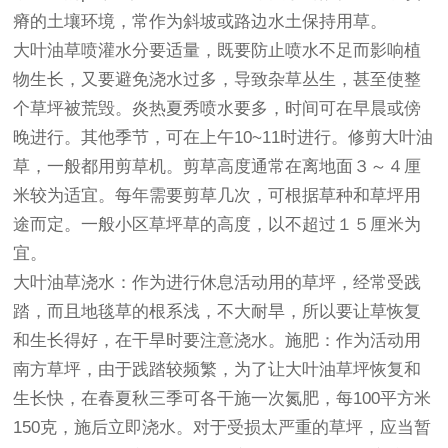
瘠的土壤环境，常作为斜坡或路边水土保持用草。
大叶油草喷灌水分要适量，既要防止喷水不足而影响植
物生长，又要避免浇水过多，导致杂草丛生，甚至使整
个草坪被荒毁。炎热夏秀喷水要多，时间可在早晨或傍
晚进行。其他季节，可在上午10~11时进行。修剪大叶油
草，一般都用剪草机。剪草高度通常在离地面３～４厘
米较为适宜。每年需要剪草几次，可根据草种和草坪用
途而定。一般小区草坪草的高度，以不超过１５厘米为
宜。
大叶油草浇水：作为进行休息活动用的草坪，经常受践
踏，而且地毯草的根系浅，不大耐旱，所以要让草恢复
和生长得好，在干旱时要注意浇水。施肥：作为活动用
南方草坪，由于践踏较频繁，为了让大叶油草坪恢复和
生长快，在春夏秋三季可各干施一次氮肥，每100平方米
150克，施后立即浇水。对于受损太严重的草坪，应当暂