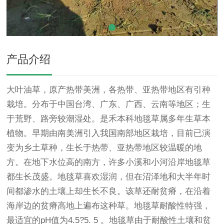
产品介绍
大叶油草，原产热带美洲，各热带、亚热带地区有引种
栽培。分布于中国台湾、广东、广西、云南等地区；生
于荒野、路旁较潮湿处。是禾本科地毯草属多年生草本
植物。早期由南美洲引入我国南部地区栽培，目前已演
变为乡土草种，生长于热带、亚热带地区较温暖的地
方。在地下水位高的南方，许多小溪和小河沿岸地毯草
都生长茂盛。地毯草喜欢湿润，但在沼泽地和大半年时
间都渗水的土壤上却生长不良。该草还耐贫瘠，在沿着
海岸边的贫瘠高地上遍布这种草。地毯草耐酸性特强，
最适宜的pH值为4.5?5. 5 。地毯草由于耐酸性土壤和贫